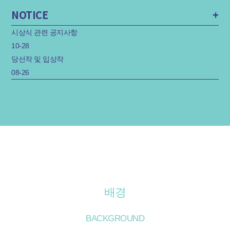
NOTICE
+
시상식 관련 공지사항
10-28
당선작 및 입상작
08-26
INTERNATIONAL DESIGN COMPETITION for the New GANGBUK-GU Government Office Com
plex
강북구 신청사 건립사업 국제설계공모
배경
BACKGROUND