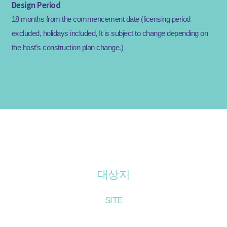
Design Period
18 months from the commencement date (licensing period
excluded, holidays included, It is subject to change depending on
the host’s construction plan change.)
INTERNATIONAL DESIGN COMPETITION for the New GANGBUK-GU Government Office Com
plex
강북구 신청사 건립사업 국제설계공모
대상지
SITE