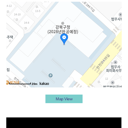
20m
Map View