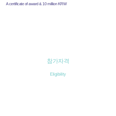
A certificate of award & 10 million KRW
INTERNATIONAL DESIGN COMPETITION for the New GANGBUK-GU Government Office Com
plex
강북구 신청사 건립사업 국제설계공모
참가자격
Eligibility
국내 건축사의 경우 참가 등록 마감일까지 대한민국 「건축사
법」 제7조에 의한 건축사 자격을 소지하고 같은 법 제23조에 의
한 건축사사무소를 개설등록(신고)한 자로서 관계 법령에 결격
사유가 없고 정상적인 건축 관련 업무를 하고 있는 자로 한다.(자
격조건①)