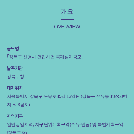
개요
OVERVIEW
공모명
｢강북구 신청사 건립사업 국제설계공모｣
발주기관
강북구청
대지위치
서울특별시 강북구 도봉로89길 13일원 (강북구 수유동 192-59번
지 외 8필지)
지역지구
일반상업지역, 지구단위계획구역(수유·번동) 및 특별계획구역
(강북구청)