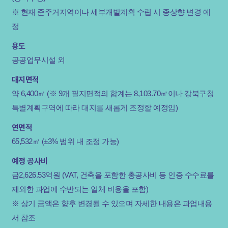
※ 현재 준주거지역이나 세부개발계획 수립 시 종상향 변경 예
정
용도
공공업무시설 외
대지면적
약 6,400㎡ (※ 9개 필지면적의 합계는 8,103.70㎡이나 강북구청
특별계획구역에 따라 대지를 새롭게 조정할 예정임)
연면적
65,532㎡ (±3% 범위 내 조정 가능)
예정 공사비
금2,626.53억원 (VAT, 건축을 포함한 총공사비 등 인증 수수료를
제외한 과업에 수반되는 일체 비용을 포함)
※ 상기 금액은 향후 변경될 수 있으며 자세한 내용은 과업내용
서 참조