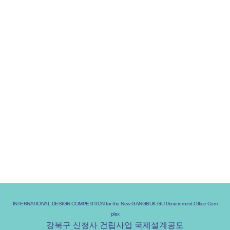
The new Gangbuk-gu office complex is intended to be an administrat
ive complex town, supplying the necessary living
social overhead cap
ital (SOC) that is lacking in Gangbuk-gu. It aims to increase cultural o
pportunities for local residents,
serve as a community space that pro
vides various social contact opportunities unlike the traditional ‘gover
nment office,’
and foster regional economic vitality by creating a distin
ctive space that supports youth activities and startups.
Through creative and symbolic design, it can be created as a world-c
lass landmark beyond the region to
inspire the pride of Gangbuk-gu r
esidents.
INTERNATIONAL DESIGN COMPETITION for the New GANGBUK-GU Government Office Com
plex
강북구 신청사 건립사업 국제설계공모